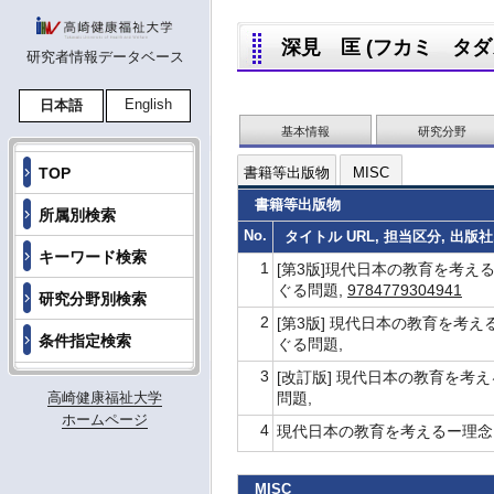
深見 匡 (フカミ タダス,F
研究者情報データベース
English
日本語
基本情報
研究分野
TOP
書籍等出版物
MISC
書籍等出版物
所属別検索
No.
タイトル URL, 担当区分, 出版社
キーワード検索
1
[第3版]現代日本の教育を考える －
ぐる問題,
9784779304941
研究分野別検索
2
[第3版] 現代日本の教育を考える 
条件指定検索
ぐる問題,
3
[改訂版] 現代日本の教育を考えるー
高崎健康福祉大学
問題,
ホームページ
4
現代日本の教育を考えるー理念と現実
MISC