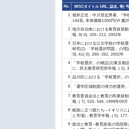
No.
MISCタイトル URL, 誌名, 巻(
1
嶺井正也・中川登志男著, 『学校
144頁, 本体価格1300円(VI 書評
2
地方自治体における教育政策動向
報, 9( 0), 205- 212, 2002年
3
日本における公立学校の学校選
研究(2) 「学校選択問題」の理
項, 61( 0), 260- 262, 2002年
4
「学校選択」の検証(2)東京
に , 民主教育研究所年報, ( 2), 31
5
品川区における「学校選択」の動態 (小
6
「通学区域制度の弾力的運用」の事例研究 
7
教育委員会法と教育の民衆統制理
報, ( 7), 525- 546, 1999年09月
8
岐路に立つ親たち--イギリスに
と市場) , 教育学年報, ( 5), 177
9
政治と教育--教育政策の現段階