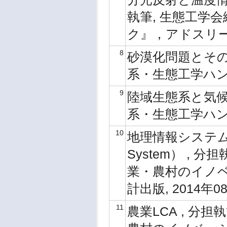
執筆, 生態工学
ク』，アドスリー, 
8
砂漠化問題とその
系・生態工学ハンド
9
陸域生態系と気候
系・生態工学ハンド
10
地理情報システム（GIS
System） ,
業・農村のイノ
計出版, 2014年08
11
農業LCA , 分