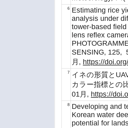
6
Estimating rice yie
analysis under di
tower-based field
lens reflex cam
PHOTOGRAMME
SENSING, 125, 
月,
https://doi.or
7
イネの形質とU
カラー指標との比較 , Ec
01月,
https://doi
8
Developing and tes
Korean water deer
potential for la