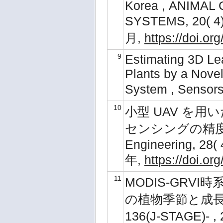
Korea , ANIMAL
SYSTEMS, 20( 4)
月,
https://doi.o
9
Estimating 3D Le
Plants by a Nove
System , Sensor
10
小型 UAV を
センシングの精度評価
Engineering, 28( 
年,
https://doi.or
11
MODIS-GR
の植物季節と成
136(J‐STAGE)- ,