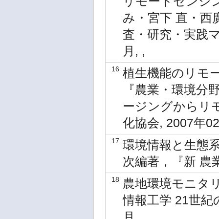
リモートセンシン
み・宮下 直・西
査・研究・実践マニ
月, ,
16
植生機能のリモー
『農業・環境分
ージングからリモ
化協会, 2007年02
17
環境情報と生態系
次編著，『新 農業
18
農地環境モニタリ
情報工学 21世紀
月, ,