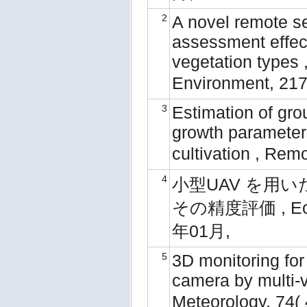
2
A novel remote 
assessment effect
vegetation types 
Environment, 21
3
Estimation of gr
growth parameters
cultivation , Re
4
小型UAV を用
その精度評価 , Eco-e
年01月,
5
3D monitoring for 
camera by multi-v
Meteorology, 74(