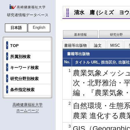
清水 庸 (シミズ ヨウ,SH
研究者情報データベース
English
日本語
基本情報
研究分野
TOP
書籍等出版物
論文
MISC
書籍等出版物
所属別検索
No.
タイトル URL, 担当区分, 出版社
キーワード検索
1
農業気象メッシュ
研究分野別検索
次・北野雅治・
条件指定検索
編，『農業気象・環
2
自然環境・生態系
高崎健康福祉大学
ホームページ
農業 進化する農業
3
GIS（Geographi