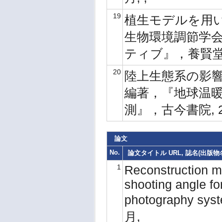
19
植生モデルを用い
生物環境調節学会
ティブ』，養賢堂, 
20
陸上生態系の影響
編著，『地球温暖
測』，古今書院, 20
論文
No.
論文タイトル URL, 誌名(出版物名)
1
Reconstruction m
shooting angle fo
photography syst
月,