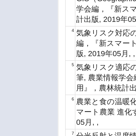
学会編，『新スマ
計出版, 2019年05
4
気象リスク対応の
編，『新スマート
版, 2019年05月, 
5
気象リスク適応の
筆, 農業情報学
用』，農林統計出版,
6
農業と食の温暖化
マート農業 進化
05月, ,
7
分光反射と温度情