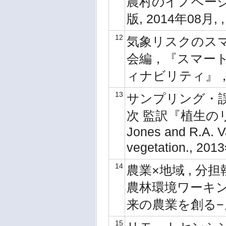
農村のイノベー
版, 2014年08月, 
12
気象リスクのスマ
会編，『スマー
ィナビリティ』，農
13
サンプリング・誤差
次 監訳『植生の
Jones and R.A. V
vegetation., 20
14
農業×地域 , 
農林環境ワーキン
来の農業を創る−』,
15