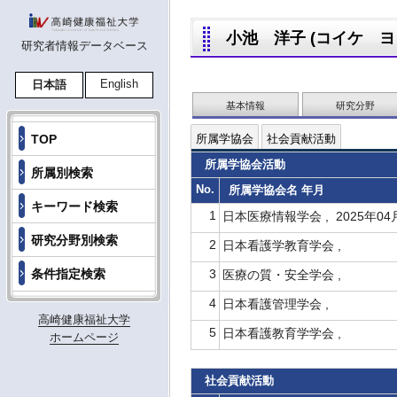
小池 洋子 (コイケ ヨウコ
研究者情報データベース
English
日本語
基本情報
研究分野
TOP
所属学協会
社会貢献活動
所属学協会活動
所属別検索
No.
所属学協会名 年月
キーワード検索
1
日本医療情報学会 , 2025年04
研究分野別検索
2
日本看護学教育学会 ,
条件指定検索
3
医療の質・安全学会 ,
4
日本看護管理学会 ,
高崎健康福祉大学
5
日本看護教育学学会 ,
ホームページ
社会貢献活動