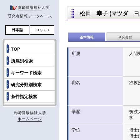
松田 幸子 (マツダ ヨシコ
研究者情報データベース
English
日本語
基本情報
研究分野
TOP
所属
人間
所属別検索
キーワード検索
職名
准教
研究分野別検索
条件指定検索
学歴
筑波
高崎健康福祉大学
学
ホームページ
学位
博士(
博士(