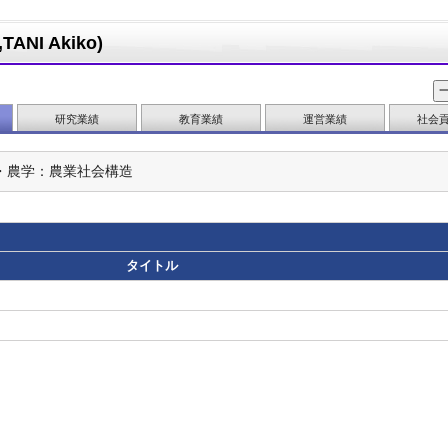
NI Akiko)
研究業績
教育業績
運営業績
社会
・農学：農業社会構造
タイトル