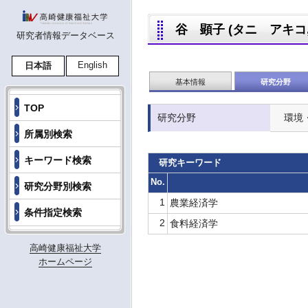
谷 顕子 (タニ アキコ,TA
研究者情報データベース
English
日本語
基本情報
研究分野
TOP
研究分野
環境
所属別検索
キーワード検索
研究キーワード
No.
研究分野別検索
1
農業経済学
条件指定検索
2
食料経済学
高崎健康福祉大学
ホームページ