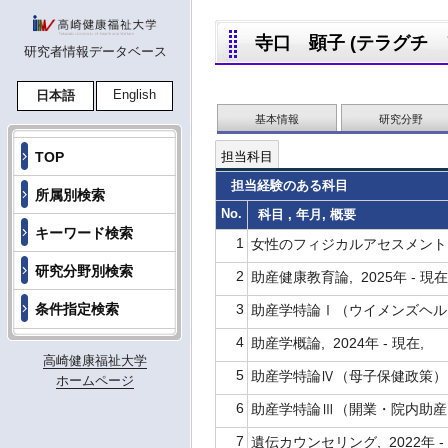
寺口 顕子 (テラグチ アキ
研究者情報データベース
English
日本語
基本情報
研究分野
TOP
担当科目
担当経験のある科目
所属別検索
No.
科目 , 年月, 概要
キーワード検索
1
女性のフィジカルアセスメント, 2
研究分野別検索
2
助産健康教育論, 2025年 - 現
条件指定検索
3
助産学特論Ⅰ（ウイメンズヘルス）,
4
助産学概論, 2024年 - 現在,
高崎健康福祉大学
5
助産学特論Ⅳ（母子保健政策）, 2
ホームページ
6
助産学特論Ⅲ（開業・院内助産）, 
7
遺伝カウンセリング, 2022年 -