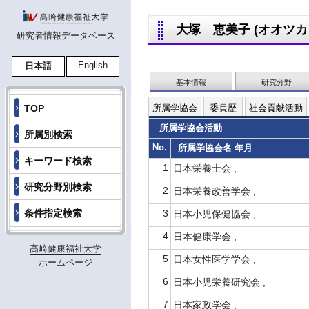
大塚 恵美子 (オオツカ エ
研究者情報データベース
English
日本語
基本情報
研究分野
TOP
所属学協会
委員歴
社会貢献活動
所属学協会活動
所属別検索
No.
所属学協会名 年月
キーワード検索
1
日本栄養士会 ,
研究分野別検索
2
日本栄養改善学会 ,
条件指定検索
3
日本小児保健協会 ,
4
日本健康学会 ,
高崎健康福祉大学
5
日本女性医学学会 ,
ホームページ
6
日本小児栄養研究会 ,
7
日本家政学会 ,