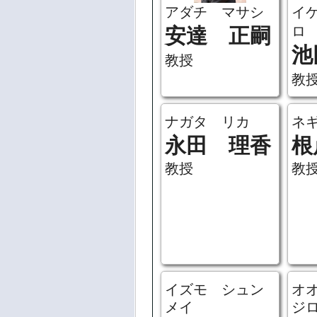
アダチ マサシ
イ
ロ
安達 正嗣
池
教授
教
ナガタ リカ
ネ
永田 理香
根
教授
教