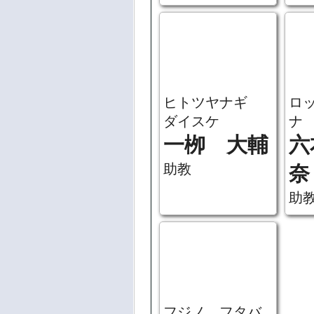
コ
楢󠄀府 憲太
堀
講師
子
講
ヒトツヤナギ
ロ
ダイスケ
ナ
一栁 大輔
六
助教
奈
助