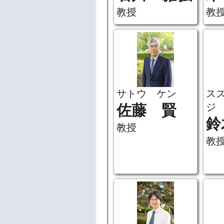
教授
教
サトウ ケン
ス
ジ
佐藤 賢
鈴
教授
教