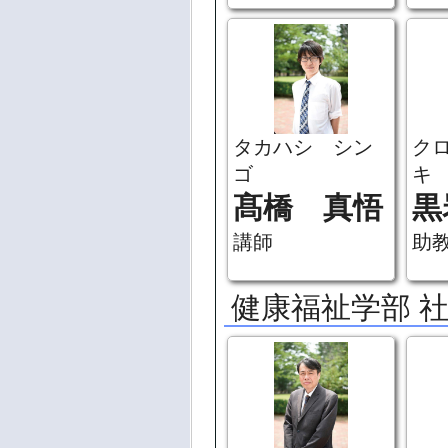
タカハシ シン
ク
ゴ
キ
髙橋 真悟
黒
講師
助
健康福祉学部 