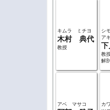
シ
ア
下
教
キムラ ミチヨ
木村 典代
解
教授
アベ マサコ
カ
ツ
阿部 雅子
河
准教授
子