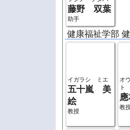
フジノ フタバ
藤野 双葉
助手
健康福祉学部 
イガラシ ミエ
オ
ト
五十嵐 美
應
絵
教
教授