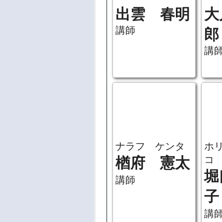
イズモ シュン
オ
メイ
ジ
出雲 春明
大
講師
郎
講
ナラフ ケンタ
ホ