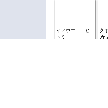
イノウエ ヒ
ク
トミ
久
井上 瞳
里
助教
助
ご利用にあたっ
著作権法により
イノマタ ハル
シ
体を無許可で複
カ
清
猪俣 遥香
助
助手
お問い合わせはこち