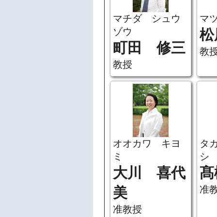
マチダ シュウ
マ
ゾウ
松
町田 修三
教
教授
オオカワ キヨ
タ
ミ
シ
大川 喜代
髙
准
美
准教授