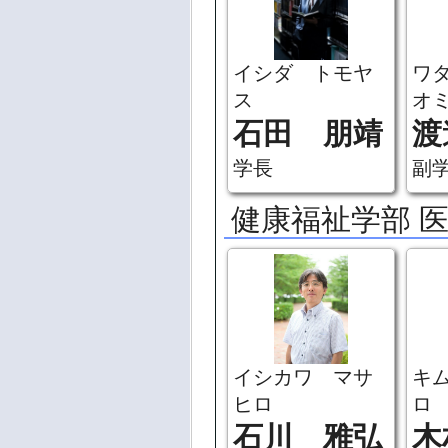
イシダ トモヤ
ワ
ス
オ
石田 朋靖
渡
学長
副
健康福祉学部 
イシカワ マサ
キ
ヒロ
ロ
石川 雅弘
木