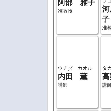
准
ウチダ カオル
内田 薫
講師
タ
髙
講