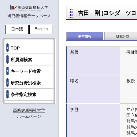
吉田 剛 (ヨシダ ツヨシ,Y
研究者情報データベース
English
日本語
基本情報
研究分野
TOP
所属
保健
所属別検索
キーワード検索
職名
教授
研究分野別検索
条件指定検索
学歴
立命館
高崎健康福祉大学
国立
ホームページ
群馬
群馬
群馬