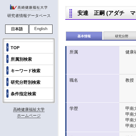
安達 正嗣 (アダチ マサシ,
研究者情報データベース
English
日本語
基本情報
研究分野
TOP
所属
健康
所属別検索
キーワード検索
職名
教授
研究分野別検索
条件指定検索
学歴
甲南大
高崎健康福祉大学
甲南
ホームページ
甲南大
甲南