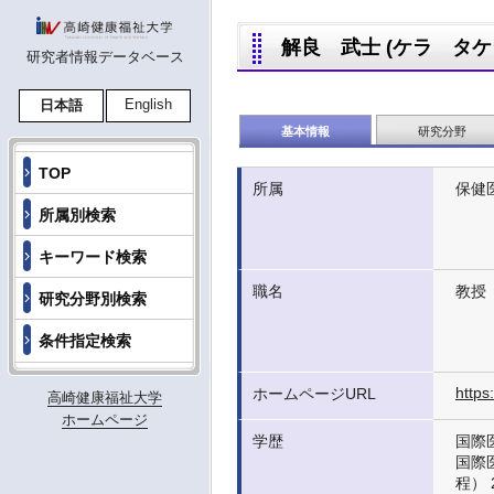
解良 武士 (ケラ タケシ,K
研究者情報データベース
English
日本語
基本情報
研究分野
TOP
所属
保健
所属別検索
キーワード検索
職名
教授
研究分野別検索
条件指定検索
https
ホームページURL
高崎健康福祉大学
ホームページ
学歴
国際
国際
程） 