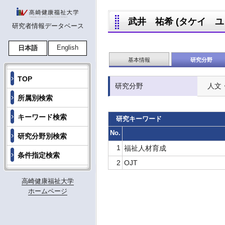
武井 祐希 (タケイ ユウキ,
研究者情報データベース
English
日本語
基本情報
研究分野
TOP
研究分野
人文
所属別検索
キーワード検索
研究キーワード
No.
研究分野別検索
1
福祉人材育成
条件指定検索
2
OJT
高崎健康福祉大学
ホームページ