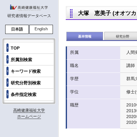
大塚 恵美子 (オオツカ エ
研究者情報データベース
English
日本語
基本情報
研究分野
TOP
所属
人間
所属別検索
職名
講師
キーワード検索
学歴
群馬
研究分野別検索
学位
修士
条件指定検索
職歴
2010
高崎健康福祉大学
2013
ホームページ
2020
202